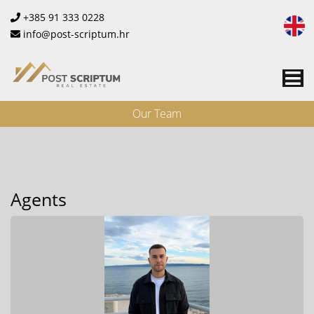
+385 91 333 0228
info@post-scriptum.hr
Me
Our Team
Agents