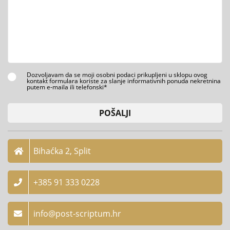
Dozvoljavam da se moji osobni podaci prikupljeni u sklopu ovog
kontakt formulara koriste za slanje informativnih ponuda nekretnina
putem e-maila ili telefonski*
POŠALJI
Bihaćka 2, Split
+385 91 333 0228
info@post-scriptum.hr