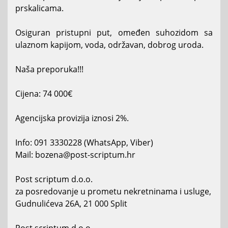
prskalicama.
Osiguran pristupni put, omeđen suhozidom sa
ulaznom kapijom, voda, održavan, dobrog uroda.
Naša preporuka!!!
Cijena: 74 000€
Agencijska provizija iznosi 2%.
Info: 091 3330228 (WhatsApp, Viber)
Mail: bozena@post-scriptum.hr
Post scriptum d.o.o.
za posredovanje u prometu nekretninama i usluge,
Gudnulićeva 26A, 21 000 Split
Post scriptum d.o.o.