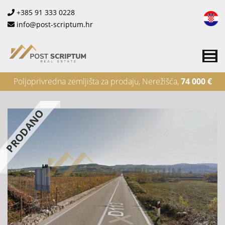
+385 91 333 0228
info@post-scriptum.hr
Me
Poljoprivredna zemljišta za prodaju, Nerežišća,
74 000 €
PRODANO