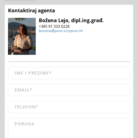
Kontaktiraj agenta
Božena Lejo, dipl.ing.građ.
+385 91 333 0228
bozena@post-scriptum.hr