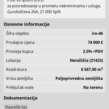
za posredovanje u prometu nekretninama i usluge,
Gundulićeva 26A, 21 000 Split
Osnovne informacije
Šifra objekta
iro-46
Prodajna cijena
74 000 €
Provizija kupca
2.0% +PDV
Lokacija
Nerežišća (21423)
2
Kvadratura
6 567,00 m
Vrsta zemljišta
Poljoprivredna zemljišta
Priključak vode
Na terenu
Dokumentacija
Vlasnički list