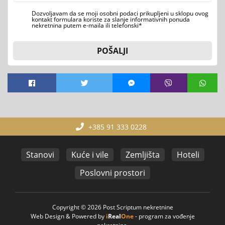
Dozvoljavam da se moji osobni podaci prikupljeni u sklopu ovog
kontakt formulara koriste za slanje informativnih ponuda
nekretnina putem e-maila ili telefonski*
POŠALJI
+385 91 333 0228
Stanovi
Kuće i vile
Zemljišta
Hoteli
Poslovni prostori
Copyright © 2026 Post Scriptum nekretnine
Web Design & Powered by
i
Real
One
-
program za vođenje